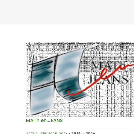
MATh.en.JEANS
ours
-
28 May 2026
ACTUALITÉS 2025-2026