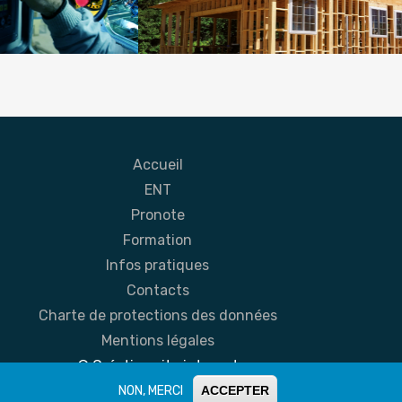
ductique
Filière bois
Accueil
ENT
Pronote
Formation
Infos pratiques
Contacts
Charte de protections des données
Mentions légales
© Création site internet
NON, MERCI
ACCEPTER