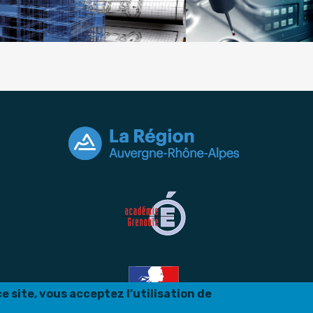
Filière conception & pro
âtiment & Construction
 site, vous acceptez l’utilisation de