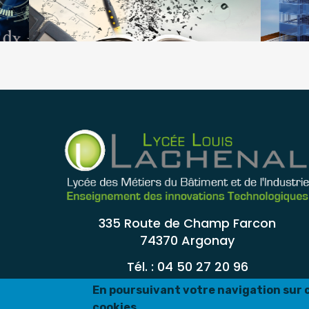
La classe de seconde générale &
technologique
Filière B
335 Route de Champ Farcon
74370 Argonay
Tél. : 04 50 27 20 96
En poursuivant votre navigation sur ce
cookies.