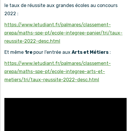
le taux de réussite aux grandes écoles au concours
2022 :
https://www.letudiant.fr/palmares/classement-
prepa/maths-spe-pt/ecole-integree-panier/tri/taux-
reussite-2022-desc.html
Et même
1re
pour l'entrée aux
Arts et Métiers
:
https://www.letudiant.fr/palmares/classement-
prepa/maths-spe-pt/ecole-integree-arts-et-
metiers/tri/taux-reussite-2022-desc.html