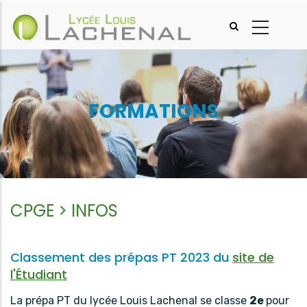
Aller
au
contenu
principal
FORMATIONS
CPGE > INFOS
Classement des prépas PT 2023 du
site de
l'Étudiant
La prépa PT du lycée Louis Lachenal se classe
2e
pour