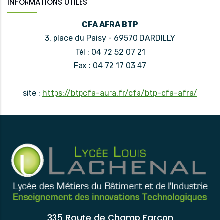
INFORMATIONS UTILES
CFA AFRA BTP
3, place du Paisy - 69570 DARDILLY
Tél : 04 72 52 07 21
Fax : 04 72 17 03 47
site :
https://btpcfa-aura.fr/cfa/btp-cfa-afra/
335 Route de Champ Farcon