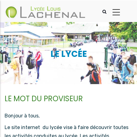
Aller
au
contenu
principal
LE LYCÉE
LE MOT DU PROVISEUR
Bonjour à tous,
Le site internet du lycée vise à faire découvrir toutes
les activités conduites au lycée. Les activités