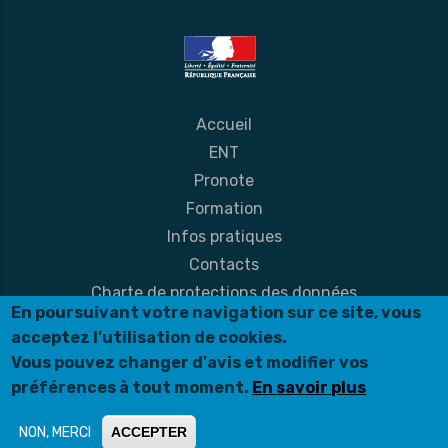
Accueil
ENT
Pronote
Formation
Infos pratiques
Contacts
Charte de protections des données
En poursuivant votre navigation sur ce site, vous
Mentions légales
acceptez l’utilisation de cookies.
© Création site internet
Vous pouvez changer d'avis et modifier vos
préférences à tout moment.
En savoir plus
NON, MERCI
ACCEPTER