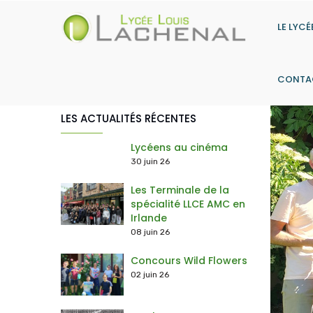
Aller
au
LE LYCÉ
contenu
principal
CONTA
LES ACTUALITÉS RÉCENTES
> Les actions du Contrat d'Objectifs
> Histoire-Géographie, Géopolitique & Sciences Politiques
> Humanités, littératures & philosophie
> Sciences économiques & sociales
> Langues, Littérature & Culture Étrangère (Anglais) + Anglais Mon
> Numérique & Sciences Informatiques
> Option Droit et Grands Enjeux du Monde Co
Lycéens au cinéma
30 juin 26
Les Terminale de la
spécialité LLCE AMC en
Irlande
08 juin 26
Concours Wild Flowers
02 juin 26