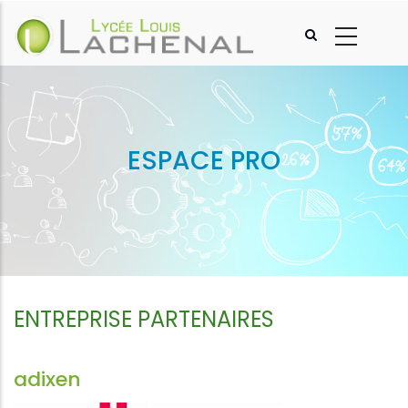
Aller
au
contenu
principal
ESPACE PRO
ENTREPRISE PARTENAIRES
adixen