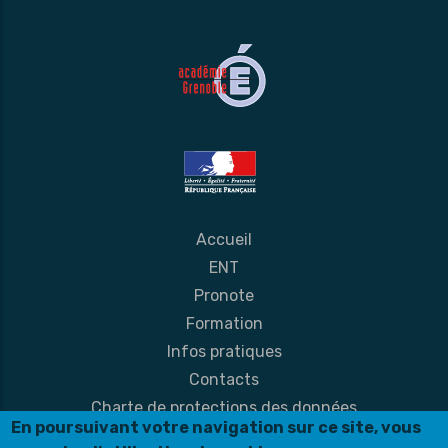
Accueil
ENT
Pronote
Formation
Infos pratiques
Contacts
Charte de protections des données
En poursuivant votre navigation sur ce site, vous
Mentions légales