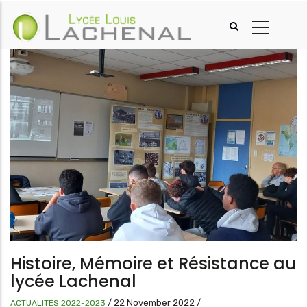
Aller
au
contenu
principal
Histoire, Mémoire et Résistance au
lycée Lachenal
/
22 November 2022
/
ACTUALITÉS 2022-2023