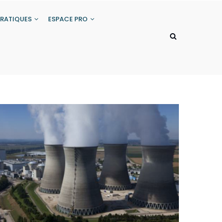
PRATIQUES
ESPACE PRO
 du Bois", jusqu'à la Terminale
e
la filière Bois TFBMA
on & Réalisation du Gros-Oeuvre
s & Matériaux Associés
> BTS SCBH formation initiale ou par alternance
> Conducteur De Travaux CQP NIVEAU 6
> Dossiers de candidature en apprentissage TMA et TCB à renvoyer à l'AFRABTP et formulaire de réservation entreprise (TMA, TCB et BTS SCBH)