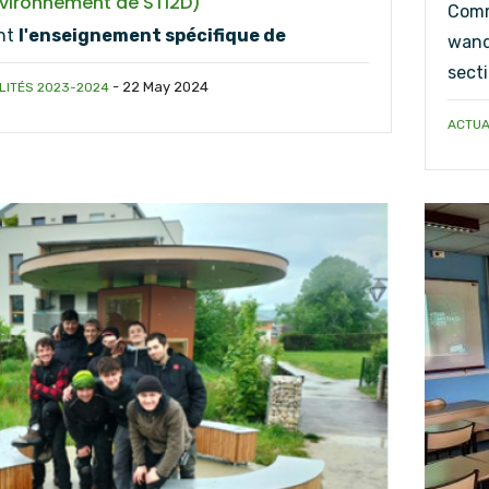
nvironnement de STI2D)
Comme
nt
l'enseignement spécifique de
wande
secti
-
22 May 2024
LITÉS 2023-2024
ACTUA