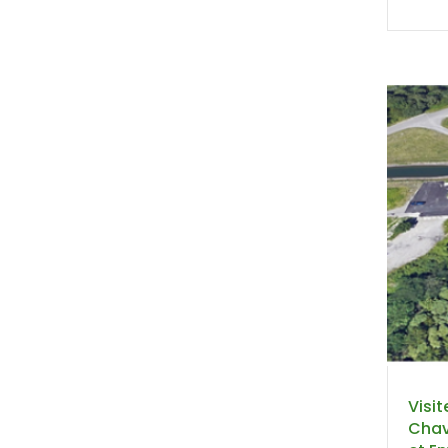
Visit
Chav