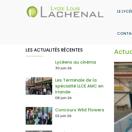
Aller
au
LE LYCÉ
contenu
principal
CONTA
LES ACTUALITÉS RÉCENTES
Actua
> Les actions du Contrat d'Objectifs
> Histoire-Géographie, Géopolitique & Sciences Politiques
> Humanités, littératures & philosophie
> Sciences économiques & sociales
> Langues, Littérature & Culture Étrangère (Anglais) + Anglais Mon
> Numérique & Sciences Informatiques
> Option Droit et Grands Enjeux du Monde Co
Lycéens au cinéma
30 juin 26
Les Terminale de la
spécialité LLCE AMC en
Irlande
08 juin 26
Concours Wild Flowers
02 juin 26