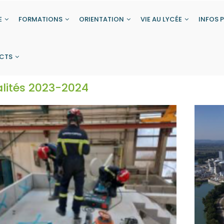
E
FORMATIONS
ORIENTATION
VIE AU LYCÉE
INFOS 
CTS
lités 2023-2024
de Contemporain
ntemporain
> PREMIÈRE STI2D | 3 spécialités imposées
→ Physique-Chimie & Mathématiques
→ Innovation Technologique ET Ingénierie & Développement durable
> TERMINALE STI2D | 2 spécialités imposées
→ Physique-Chimie & Mathématiques
→ Ingénierie, innovation & développement durable | 1 enseignement spécifique parmi :
----> AC | Architecture & Construction
----> EE | Energies & Environnement
----> ITEC | Innovation Technologique & Eco Conception
----> SIN | Systèmes d’Information & Numérique
> EVSA (Éducation à la Vie Sexuelle et Affective)
> De la Seconde "Construction Durable et BTP" ou "Métiers
> Exemple de chef d’œuvre en 1ère et Terminal
> Ouvrages et parcours d'élèves dans 
> CIEL - cybersécurité, informatique et réseaux, électronique
> TBORGO | Technicien du Bâtiment, Organisati
> TCB | Technicien Constructeur Bois
> TFBMA | Technicien Fabrication Boi
>TMA | Technicien Menuisier Agenceur