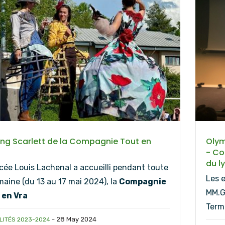
ing Scarlett de la Compagnie Tout en
Olym
- Co
du l
cée Louis Lachenal a accueilli pendant toute
Les 
maine (du 13 au 17 mai 2024), la
Compagnie
MM.G
 en Vra
Termi
-
28 May 2024
LITÉS 2023-2024