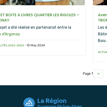
ET BOITE A LIVRES QUARTIER LES RIGOLES –
Aven
ONAY
TBO
ojet a été réalisé en partenariat entre la
Les 
e d'Argonay
Bâti
Bois
-
15 May 2024
LITÉS 2023-2024
ACTUA
Page 1
Page
››
tion
suiva