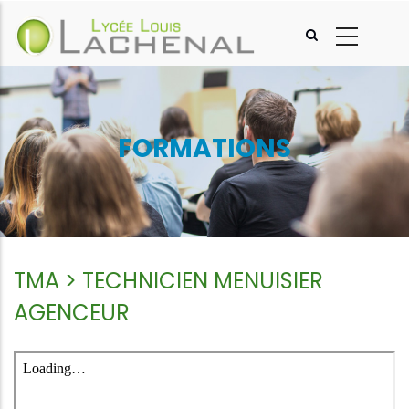
Aller
au
contenu
principal
FORMATIONS
TMA > TECHNICIEN MENUISIER
AGENCEUR