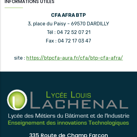
INFORMATIONS UTILES
CFA AFRA BTP
3, place du Paisy - 69570 DARDILLY
Tél : 04 72 52 07 21
Fax : 04 72 17 03 47
site :
https://btpcfa-aura.fr/cfa/btp-cfa-afra/
335 Route de Champ Farcon