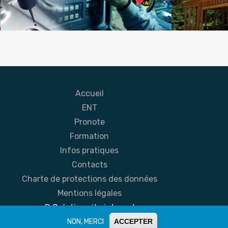
re conception & productique
Filière bois
Accueil
ENT
Pronote
Formation
Infos pratiques
Contacts
Charte de protections des données
Mentions légales
© Création site internet
NON, MERCI
ACCEPTER