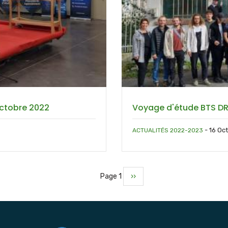
 octobre 2022
Voyage d'étude BTS DRB
-
16 Oc
ACTUALITÉS 2022-2023
Page 1
Page
››
suivante