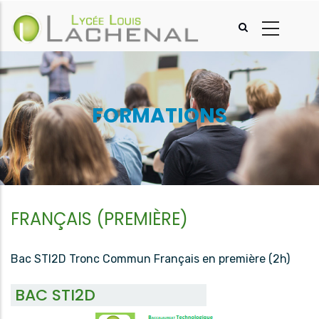
Aller
au
contenu
principal
FORMATIONS
FRANÇAIS (PREMIÈRE)
Bac STI2D Tronc Commun Français en première (2h)
BAC STI2D