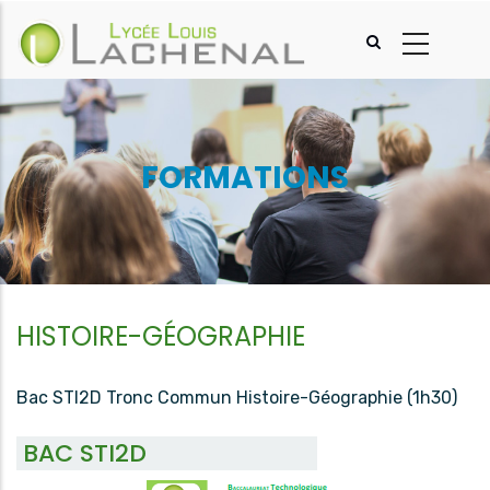
Aller
au
contenu
principal
FORMATIONS
HISTOIRE-GÉOGRAPHIE
Bac STI2D Tronc Commun Histoire-Géographie (1h30)
BAC STI2D