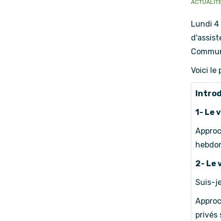
ACTUALIT
Lundi 4 
d'assist
Communi
Voici le
Introd
1- Le 
Approc
hebdom
2- Le 
Suis-j
Approc
privés 