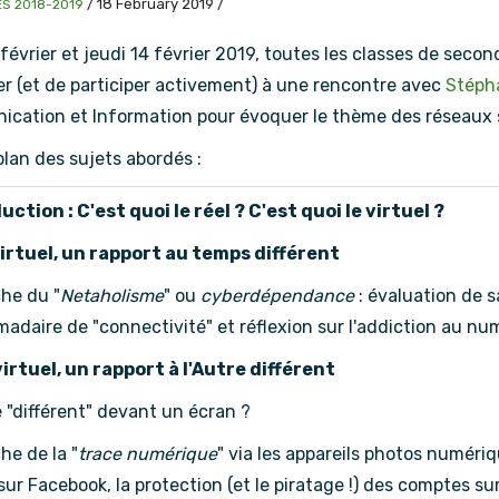
/
18 February 2019
/
ÉS 2018-2019
février et jeudi 14 février 2019, toutes les classes de secon
er (et de participer activement) à une rencontre avec
Stéph
cation et Information pour évoquer le thème des réseaux 
 plan des sujets abordés :
uction : C'est quoi le réel ? C'est quoi le virtuel ?
virtuel, un rapport au temps différent
he du "
Netaholisme
" ou
cyberdépendance
: évaluation de 
adaire de "connectivité" et réflexion sur l'addiction au nu
virtuel, un rapport à l'Autre différent
e "différent" devant un écran ?
he de la "
trace numérique
" via les appareils photos numéri
sur Facebook, la protection (et le piratage !) des comptes sur