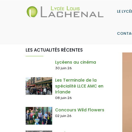
Aller
au
LE LYCÉ
contenu
principal
CONTA
LES ACTUALITÉS RÉCENTES
> Les actions du Contrat d'Objectifs
> Histoire-Géographie, Géopolitique & Sciences Politiques
> Humanités, littératures & philosophie
> Sciences économiques & sociales
> Langues, Littérature & Culture Étrangère (Anglais) + Anglais Mon
> Numérique & Sciences Informatiques
> Option Droit et Grands Enjeux du Monde Co
Lycéens au cinéma
30 juin 26
Les Terminale de la
spécialité LLCE AMC en
Irlande
08 juin 26
Concours Wild Flowers
02 juin 26