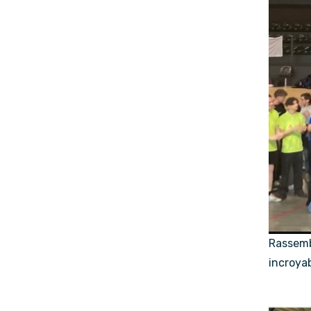
Rassemb
incroyab