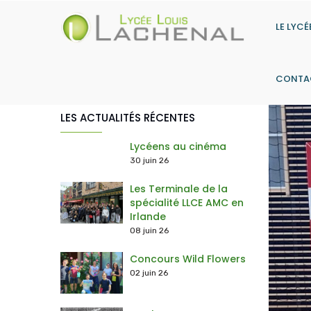
Aller
au
LE LYCÉ
contenu
principal
CONTA
LES ACTUALITÉS RÉCENTES
> Les actions du Contrat d'Objectifs
> Histoire-Géographie, Géopolitique & Sciences Politiques
> Humanités, littératures & philosophie
> Sciences économiques & sociales
> Langues, Littérature & Culture Étrangère (Anglais) + Anglais Mon
> Numérique & Sciences Informatiques
> Option Droit et Grands Enjeux du Monde Co
Lycéens au cinéma
30 juin 26
Les Terminale de la
spécialité LLCE AMC en
Irlande
08 juin 26
Concours Wild Flowers
02 juin 26