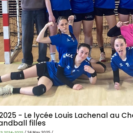
l 2025 - Le lycée Louis Lachenal au
ndball filles
/
24 May 2025
/
ÉS 2024-2025