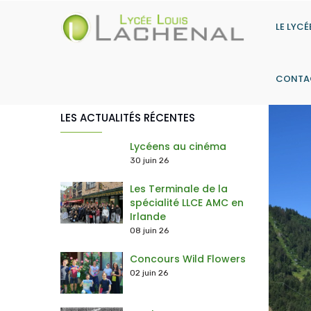
Aller
au
LE LYCÉ
contenu
principal
CONTA
LES ACTUALITÉS RÉCENTES
> Les actions du Contrat d'Objectifs
> Histoire-Géographie, Géopolitique & Sciences Politiques
> Humanités, littératures & philosophie
> Sciences économiques & sociales
> Langues, Littérature & Culture Étrangère (Anglais) + Anglais Mon
> Numérique & Sciences Informatiques
> Option Droit et Grands Enjeux du Monde Co
Lycéens au cinéma
30 juin 26
Les Terminale de la
spécialité LLCE AMC en
Irlande
08 juin 26
Concours Wild Flowers
02 juin 26