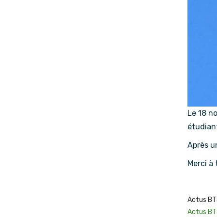
Le 18 no
étudiant
Après un
Merci à 
Actus B
Actus B