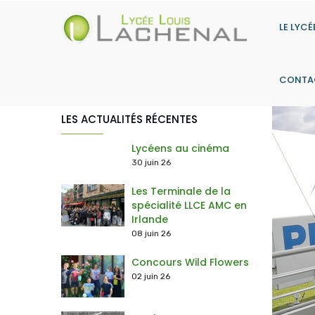
Aller
au
LE LYCÉ
contenu
principal
CONTA
LES ACTUALITÉS RÉCENTES
> Les actions du Contrat d'Objectifs
> Histoire-Géographie, Géopolitique & Sciences Politiques
> Humanités, littératures & philosophie
> Sciences économiques & sociales
> Langues, Littérature & Culture Étrangère (Anglais) + Anglais Mon
> Numérique & Sciences Informatiques
> Option Droit et Grands Enjeux du Monde Co
Lycéens au cinéma
30 juin 26
Les Terminale de la
spécialité LLCE AMC en
Irlande
08 juin 26
Concours Wild Flowers
02 juin 26