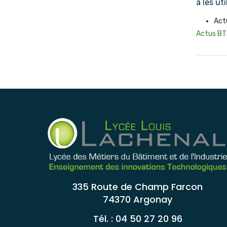
à les ut
Act
Actus B
335 Route de Champ Farcon
74370 Argonay
Tél. : 04 50 27 20 96