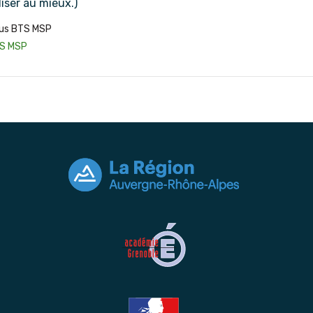
iliser au mieux.)
us BTS MSP
TS MSP