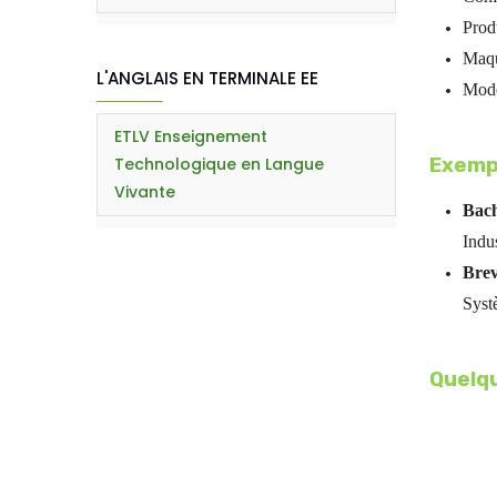
Produ
Maqu
L'ANGLAIS EN TERMINALE EE
Modè
ETLV Enseignement
Technologique en Langue
Exempl
Vivante
Bach
Indu
Brev
Syst
Quelqu