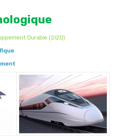
nologique
eloppement Durable (2I2D)
fique
ement