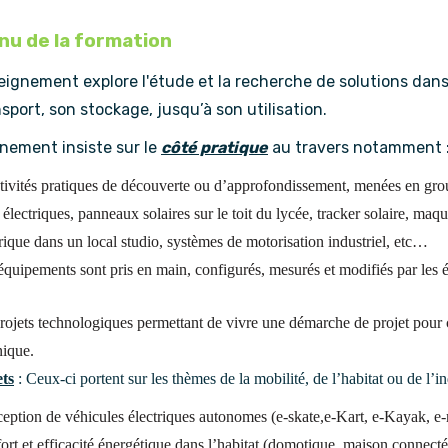
u de la formation
ignement explore l'étude et la recherche de solutions dans 
sport, son stockage, jusqu’à son utilisation.
gnement insiste sur le
côté pratique
au travers notamment 
tivités pratiques de découverte ou d’approfondissement, menées en group
 électriques, panneaux solaires sur le toit du lycée, tracker solaire, ma
trique dans un local studio, systèmes de motorisation industriel, etc…
équipements sont pris en main, configurés, mesurés et modifiés par les é
rojets technologiques permettant de vivre une démarche de projet pour c
nique.
ets
: Ceux-ci portent sur les thèmes de la mobilité, de l’habitat ou de l’in
eption de véhicules électriques autonomes (e-skate,e-Kart, e-Kayak,
ort et efficacité énergétique dans l’habitat (domotique, maison connec