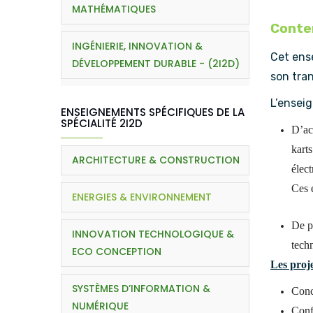
MATHÉMATIQUES
Conten
INGÉNIERIE, INNOVATION &
Cet ense
DÉVELOPPEMENT DURABLE - (2I2D)
son tran
L’ensei
ENSEIGNEMENTS SPÉCIFIQUES DE LA
SPÉCIALITÉ 2I2D
D’ac
karts
ARCHITECTURE & CONSTRUCTION
élec
Ces 
ENERGIES & ENVIRONNEMENT
De p
INNOVATION TECHNOLOGIQUE &
tech
ECO CONCEPTION
Les proj
SYSTÈMES D’INFORMATION &
Conc
NUMÉRIQUE
Conf