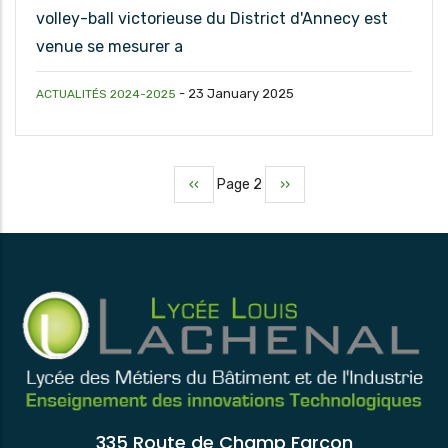
volley-ball victorieuse du District d'Annecy est
venue se mesurer a
-
23 January 2025
ACTUALITÉS 2024-2025
Page
‹‹
Page 2
Page
››
Pagination
précédente
suivante
335 Route de Champ Farcon