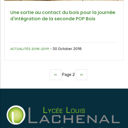
Une sortie au contact du bois pour la journée
d'intégration de la seconde POP Bois
-
30 October 2018
ACTUALITÉS 2018-2019
Page
‹‹
Page 2
Page
››
Pagination
précédente
suivante